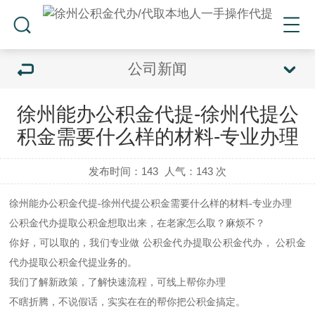
公司新闻
徐州能办公积金代提-徐州代提公
积金需要什么样的材料-专业办理
发布时间：143
人气：
143 次
徐州能办公积金代提-徐州代提公积金需要什么样的材料-专业办理
公积金代办提取公积金想取出来，在老家怎么取？麻烦不？
你好，可以取的，我们专业做 公积金代办提取公积金代办， 公积金
代办提取公积金代提业务的。
我们了解新政策，了解快速流程，可线上帮你办理
不瞎折腾，不说假话，实实在在的帮你把公积金搞定。