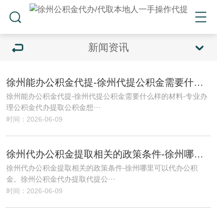
新闻资讯
徐州能办公积金代提-徐州代提公积金需要什么样的材料-专业办理
徐州能办公积金代提-徐州代提公积金需要什么样的材料-专业办
理公积金代办提取公积金想···
时间：2026-06-09
徐州代办公积金提取相关的政策条件-徐州哪里可以代办公积金。
徐州代办公积金提取相关的政策条件-徐州哪里可以代办公积
金。徐州公积金代办提取代提公···
时间：2026-06-09