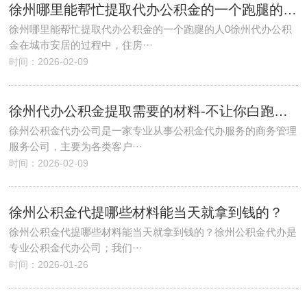
徐州哪里能帮忙提取代办公积金的一个跑腿的人0徐州代办公积金
徐州哪里能帮忙提取代办公积金的一个跑腿的人0徐州代办公积
金在城市安居的过程中，住房···
时间：2026-02-09
徐州代办公积金提取需要的材料-不让你白跑少走弯路
徐州公积金代办公司是一家专业从事公积金代办服务的商务管理
服务公司，主要为各类客户···
时间：2026-02-09
徐州公积金代提哪些材料能当天就拿到钱的？
徐州公积金代提哪些材料能当天就拿到钱的？徐州公积金代办是
专业公积金代办公司；我们···
时间：2026-01-26