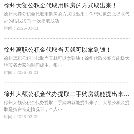
徐州大额公积金代取用购房的方式取出来！
徐州大额公积金代取用购房的方式取出来！你想知道怎么提取代
办的话找我们-一次提取成功···
时间：2026-03-01
徐州离职公积金代取当天就可以拿到钱！
徐州离职公积金代取当天就可以拿到钱！徐州代取公积金能极大
地节省大家的时间成本。很···
时间：2026-03-01
徐州大额公积金代办提取二手购房就能提出来了。
徐州大额公积金代办提取二手购房就能提出来了。大额公积金提
取是指在特定情况下，个人···
时间：2026-02-09